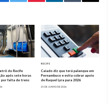
Facebook
Twitter
Pinterest
LinkedIn
Tumblr
Email
RECIFE
etrô do Recife
Caiado diz que terá palanque em
ão após sete horas
Pernambuco e evita cobrar apoio
 por falta de trens
de Raquel Lyra para 2026
26
25 DE JUNHO DE 2026