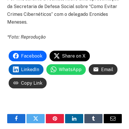
da Secretaria de Defesa Social sobre “Como Evitar
Crimes Cibernéticos” com o delegado Eronides
Meneses.
*Foto: Reprodução
Facebook
Share on X
LinkedIn
WhatsApp
Email
Copy Link
Facebook
Twitter
Pinterest
LinkedIn
Tumblr
Email