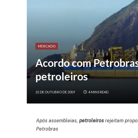
MERCADO
Acordo com Petrobras 
petroleiros
21 DE OUTUBRO DE 2019
4 MINS READ
Após assembleias,
petroleiros
rejeitam propo
Petrobras