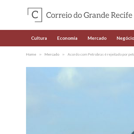
Cultura
Economia
Mercado
Negócio
Home
»
Mercado
»
Acordo com Petrobras é rejeitado por pet