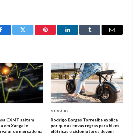
Facebook
Twitter
Pinterest
LinkedIn
Tumblr
Email
MERCADO
nesa CXMT saltam
Rodrigo Borges Torrealba explica
ia em Xangai e
por que as novas regras para bikes
a valor de mercado na
elétricas e ciclomotores devem