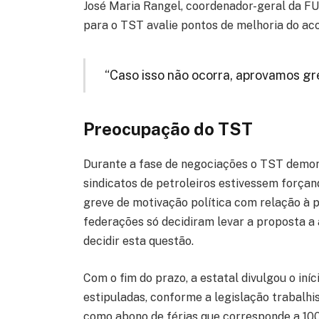
José Maria Rangel, coordenador-geral da FUP
para o TST avalie pontos de melhoria do ac
“Caso isso não ocorra, aprovamos gre
Preocupação do TST
Durante a fase de negociações o TST demon
sindicatos de petroleiros estivessem forçan
greve de motivação política com relação à pr
federações só decidiram levar a proposta a
decidir esta questão.
Com o fim do prazo, a estatal divulgou o in
estipuladas, conforme a legislação trabalhis
como abono de férias que corresponde a 100%