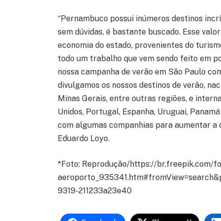
“Pernambuco possui inúmeros destinos incrív
sem dúvidas, é bastante buscado. Esse valor 
economia do estado, provenientes do turismo
todo um trabalho que vem sendo feito em p
nossa campanha de verão em São Paulo com 
divulgamos os nossos destinos de verão, naci
Minas Gerais, entre outras regiões, e inte
Unidos, Portugal, Espanha, Uruguai, Panam
com algumas companhias para aumentar a ofe
Eduardo Loyo.
*Foto: Reprodução/https://br.freepik.com/f
aeroporto_935341.htm#fromView=search&
9319-211233a23e40