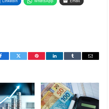
LinkedIn
WhatsApp
Email
Facebook
Twitter
Pinterest
LinkedIn
Tumblr
Email