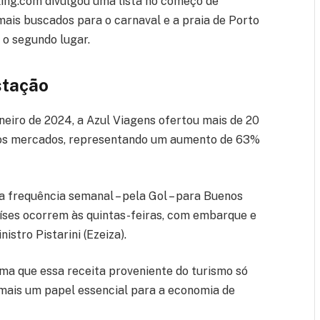
oking.com divulgou uma lista no começo de
 mais buscados para o carnaval e a praia de Porto
 o segundo lugar.
stação
eiro de 2024, a Azul Viagens ofertou mais de 20
rios mercados, representando um aumento de 63%
 frequência semanal – pela Gol – para Buenos
países ocorrem às quintas-feiras, com embarque e
stro Pistarini (Ezeiza).
rma que essa receita proveniente do turismo só
mais um papel essencial para a economia de