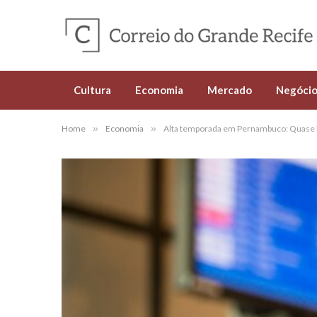
Cultura
Economia
Mercado
Negócio
Home
»
Economia
»
Alta temporada em Pernambuco: Quase R