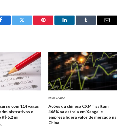
Facebook
Twitter
Pinterest
LinkedIn
Tumblr
Email
MERCADO
curso com 114 vagas
Ações da chinesa CXMT saltam
administrativos e
466% na estreia em Xangai e
 R$ 5,2 mil
empresa lidera valor de mercado na
China
26