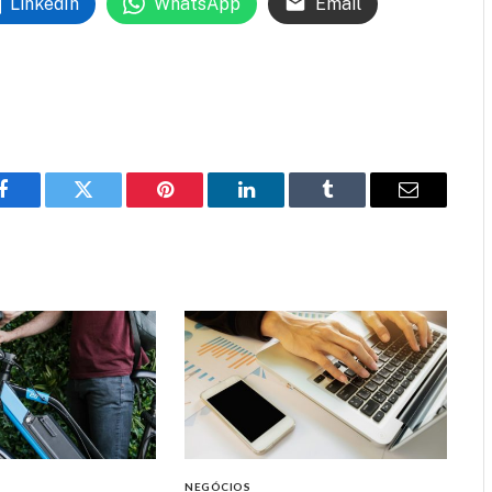
LinkedIn
WhatsApp
Email
Facebook
Twitter
Pinterest
LinkedIn
Tumblr
Email
NEGÓCIOS