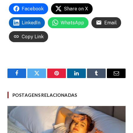
Facebook
Share on X
LinkedIn
WhatsApp
Email
Copy Link
Facebook
Twitter
Pinterest
LinkedIn
Tumblr
Email
POSTAGENS RELACIONADAS