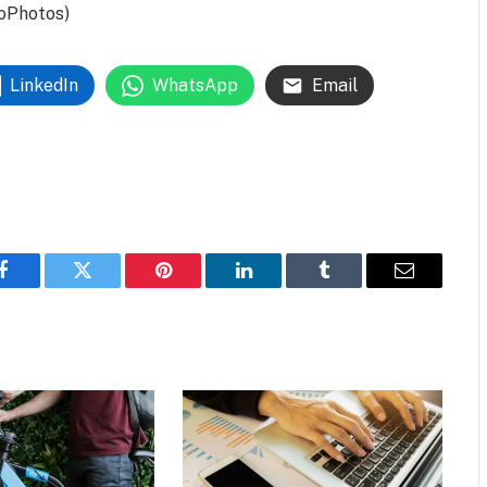
oPhotos)
LinkedIn
WhatsApp
Email
Facebook
Twitter
Pinterest
LinkedIn
Tumblr
Email