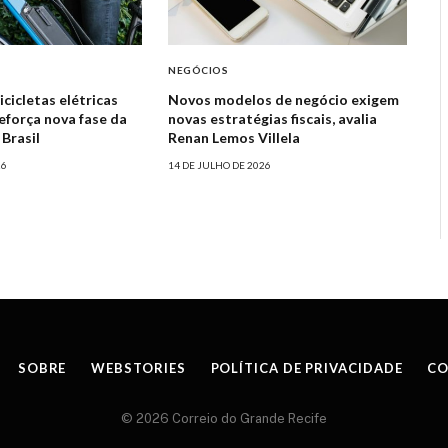
NEGÓCIOS
cicletas elétricas
Novos modelos de negócio exigem
eforça nova fase da
novas estratégias fiscais, avalia
Brasil
Renan Lemos Villela
26
14 DE JULHO DE 2026
SOBRE
WEBSTORIES
POLÍTICA DE PRIVACIDADE
CO
© 2026 Correio do Grande Recife