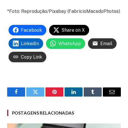
*Foto: Reprodução/Pixabay (FabricioMacedoPhotos)
Facebook
Share on X
LinkedIn
WhatsApp
Email
Copy Link
Facebook
Twitter
Pinterest
LinkedIn
Tumblr
Email
POSTAGENS RELACIONADAS