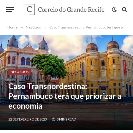
Home
»
Negócios
»
Caso Transnordestina: Pernambuco terá que priorizar a economia
NEGÓCIOS
Caso Transnordestina:
Pernambuco terá que priorizar a
economia
22 DE FEVEREIRO DE 2023
3 MINS READ