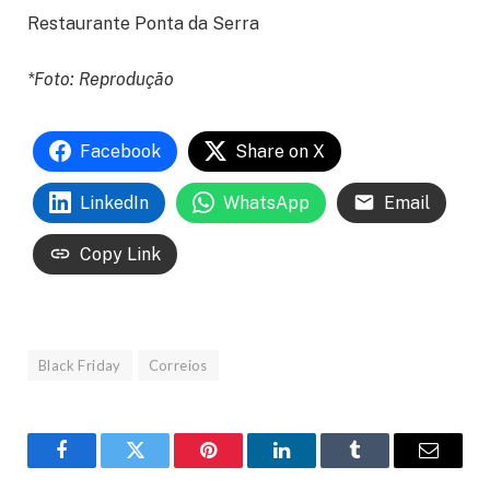
Restaurante Ponta da Serra
*Foto: Reprodução
Facebook
Share on X
LinkedIn
WhatsApp
Email
Copy Link
Black Friday
Correios
Facebook
Twitter
Pinterest
LinkedIn
Tumblr
Email