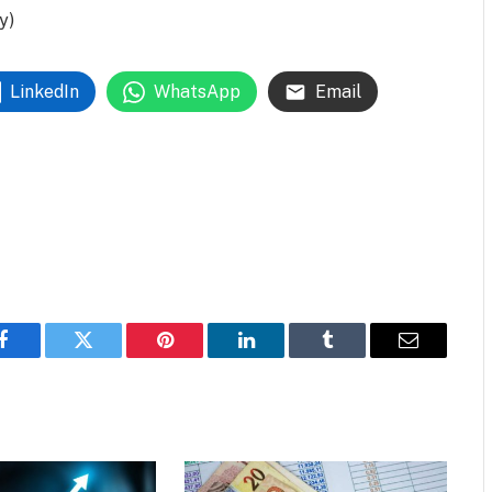
y)
LinkedIn
WhatsApp
Email
Facebook
Twitter
Pinterest
LinkedIn
Tumblr
Email