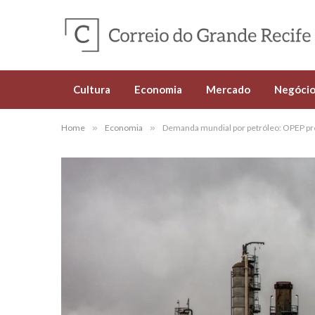
Cultura
Economia
Mercado
Negócio
Home
»
Economia
»
Demanda mundial por petróleo: OPEP p