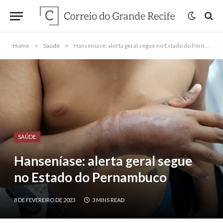
Home
»
Saúde
»
Hanseníase: alerta geral segue no Estado do Pernambuco
SAÚDE
Hanseníase: alerta geral segue
no Estado do Pernambuco
8 DE FEVEREIRO DE 2023
3 MINS READ