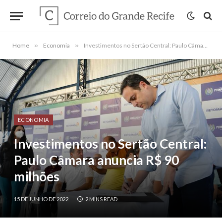
Home
»
Economia
»
Investimentos no Sertão Central: Paulo Câmara anuncia R$ 90 milhões
ECONOMIA
Investimentos no Sertão Central:
Paulo Câmara anuncia R$ 90
milhões
15 DE JUNHO DE 2022
2 MINS READ