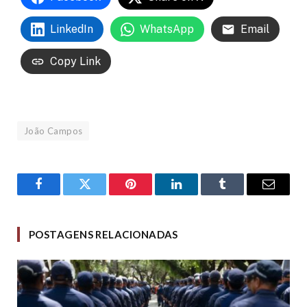
LinkedIn
WhatsApp
Email
Copy Link
João Campos
Facebook
Twitter
Pinterest
LinkedIn
Tumblr
Email
POSTAGENS RELACIONADAS