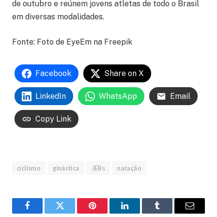
de outubro e reúnem jovens atletas de todo o Brasil
em diversas modalidades.
Fonte: Foto de EyeEm na Freepik
Facebook
Share on X
LinkedIn
WhatsApp
Email
Copy Link
ciclismo
ginástica
JEBs
natação
Facebook
Twitter
Pinterest
LinkedIn
Tumblr
Email