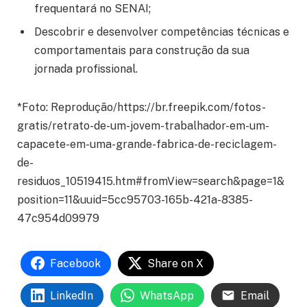
frequentará no SENAI;
Descobrir e desenvolver competências técnicas e
comportamentais para construção da sua
jornada profissional.
*Foto: Reprodução/https://br.freepik.com/fotos-
gratis/retrato-de-um-jovem-trabalhador-em-um-
capacete-em-uma-grande-fabrica-de-reciclagem-
de-
residuos_10519415.htm#fromView=search&page=1&
position=11&uuid=5cc95703-165b-421a-8385-
47c954d09979
Facebook
Share on X
LinkedIn
WhatsApp
Email