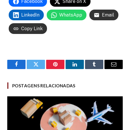
Facebook
Share on X
LinkedIn
WhatsApp
Email
Copy Link
Facebook
Twitter
Pinterest
LinkedIn
Tumblr
Email
POSTAGENS RELACIONADAS