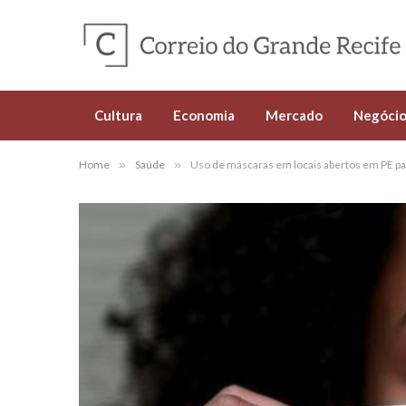
Cultura
Economia
Mercado
Negócio
Home
»
Saúde
»
Uso de máscaras em locais abertos em PE pa