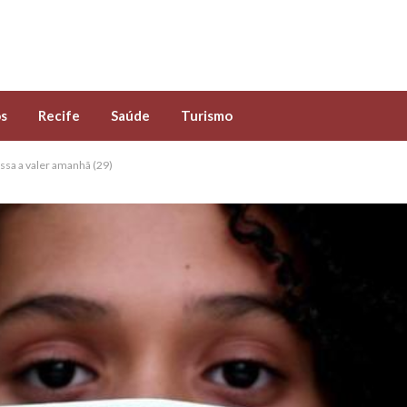
s
Recife
Saúde
Turismo
ssa a valer amanhã (29)