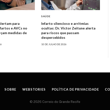
SAÚDE
alertam para
Infarto silencioso e arritmias
fartos e AVCs no
ocultas: Dr. Victor Zeitune alerta
orçam medidas de
para riscos que passam
despercebidos
26
10 DE JULHO DE 2026
SOBRE
WEBSTORIES
POLÍTICA DE PRIVACIDADE
CO
© 2026 Correio do Grande Recife