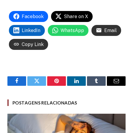
Facebook
Share on X
LinkedIn
WhatsApp
Email
Copy Link
Facebook
Twitter
Pinterest
LinkedIn
Tumblr
Email
POSTAGENS RELACIONADAS