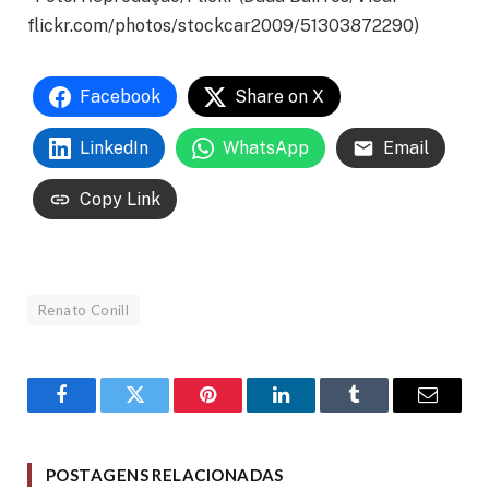
flickr.com/photos/stockcar2009/51303872290)
Facebook
Share on X
LinkedIn
WhatsApp
Email
Copy Link
Renato Conill
Facebook
Twitter
Pinterest
LinkedIn
Tumblr
Email
POSTAGENS RELACIONADAS