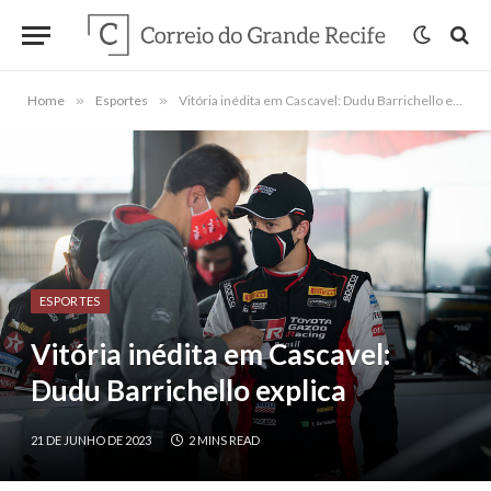
Home
»
Esportes
»
Vitória inédita em Cascavel: Dudu Barrichello explica
ESPORTES
Vitória inédita em Cascavel:
Dudu Barrichello explica
21 DE JUNHO DE 2023
2 MINS READ