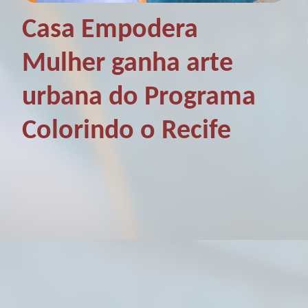
Casa Empodera
Mulher ganha arte
urbana do Programa
Colorindo o Recife