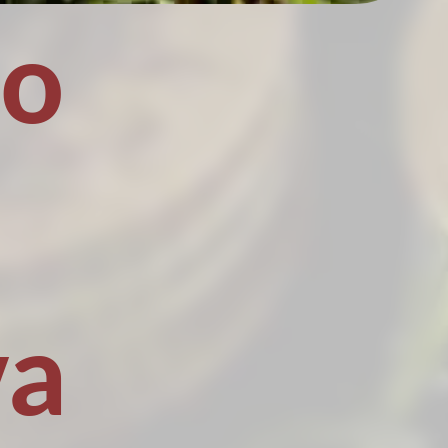
no
va