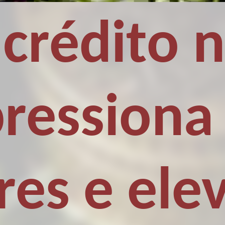
 crédito 
ressiona
es e ele