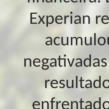
Experian r
acumulou
negativadas
resultado
enfrentado