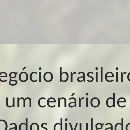
gócio brasileir
 um cenário de
 Dados divulgad