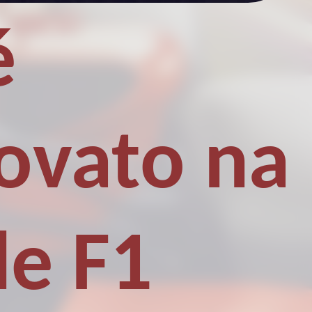
é
novato na
de F1