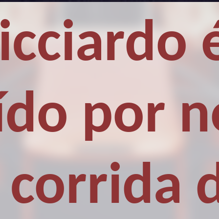
icciardo 
ído por 
corrida 