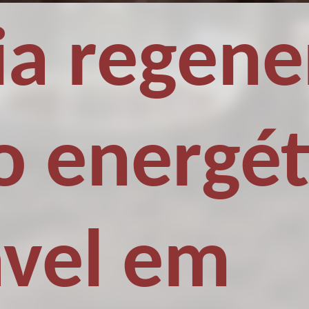
a regener
o energét
ável em