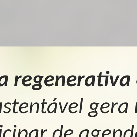
a regenerativa
ustentável gera
icipar de agen