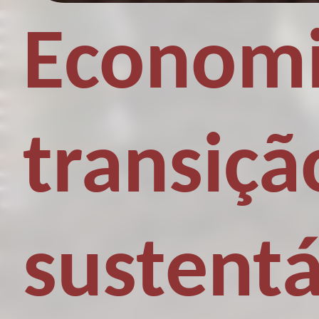
Economi
transiçã
sustent