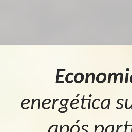
Economi
energética s
após part