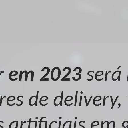
r em 2023
será 
res de delivery,
s artificiais em 