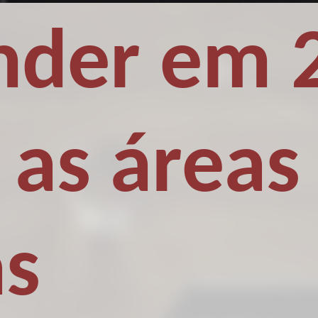
der em 
 as áreas
as