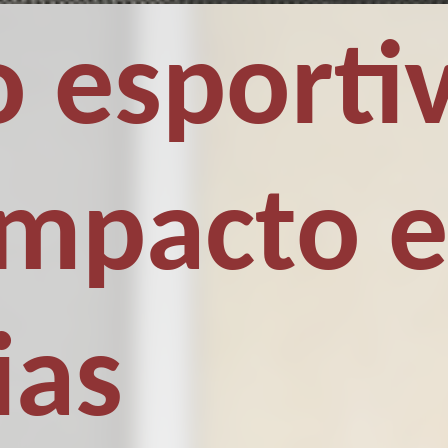
 esporti
 Impacto e
ias