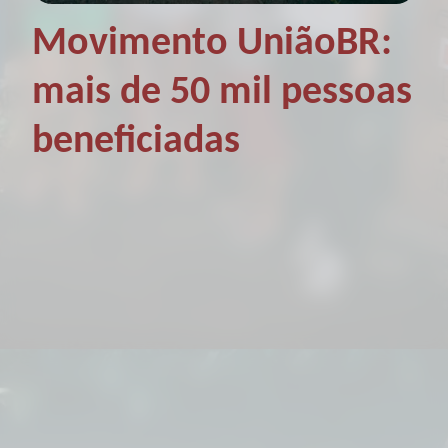
Movimento UniãoBR:
mais de 50 mil pessoas
beneficiadas