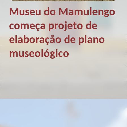
Museu do Mamulengo
começa projeto de
elaboração de plano
museológico