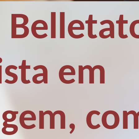
 Belletat
ista em
gem, co