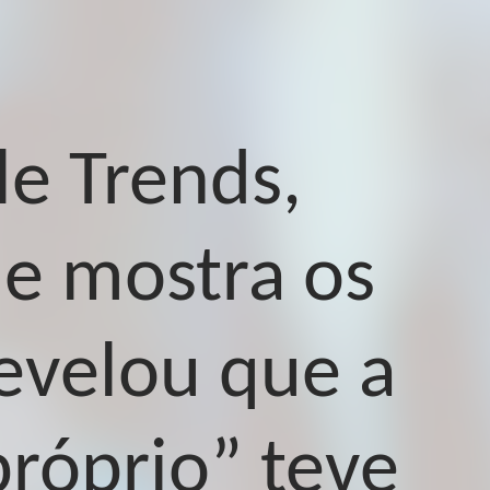
le Trends,
e mostra os
evelou que a
róprio” teve