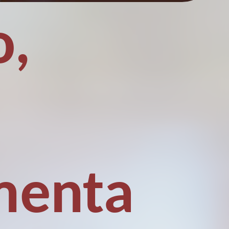
o,
menta