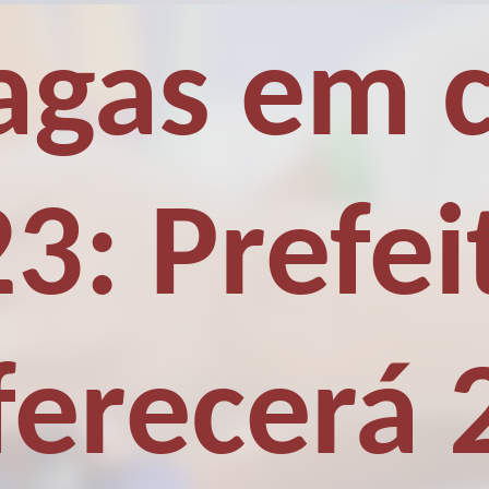
agas em 
3: Prefei
ferecerá 