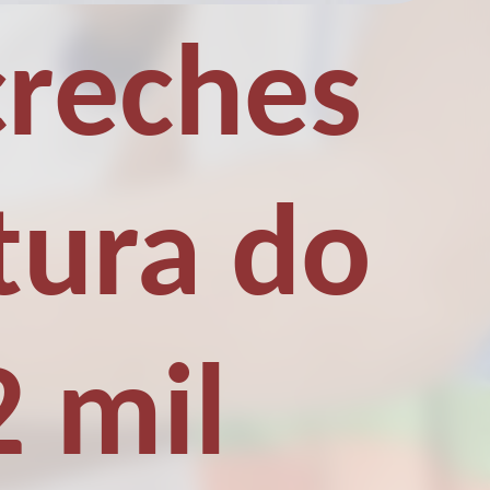
creches
tura do
2 mil