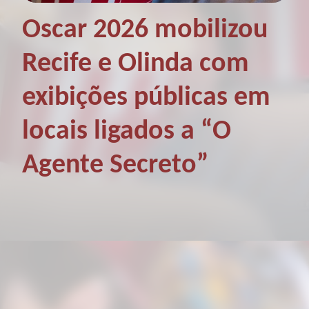
Oscar 2026 mobilizou
Recife e Olinda com
exibições públicas em
locais ligados a “O
Agente Secreto”