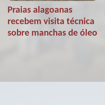
Praias alagoanas
recebem visita técnica
sobre manchas de óleo