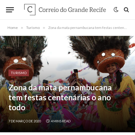
Home
»
Turismo
»
Zona da mata pernambucana tem festas centenárias o ano todo
TURISMO
Zona da mata pernambucana
tem festas centenárias o ano
todo
7 DE MARÇO DE 2020
4 MINS READ