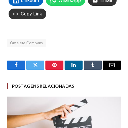
LinkedIn
WhatsApp
Email
Copy Link
Omelete Company
Facebook
Twitter
Pinterest
LinkedIn
Tumblr
Email
POSTAGENS RELACIONADAS