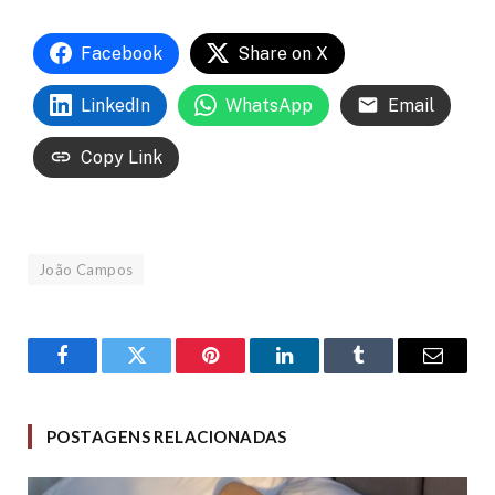
Facebook
Share on X
LinkedIn
WhatsApp
Email
Copy Link
João Campos
Facebook
Twitter
Pinterest
LinkedIn
Tumblr
Email
POSTAGENS RELACIONADAS