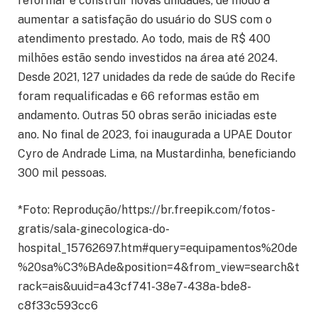
reformar e construir novas unidades, de modo a
aumentar a satisfação do usuário do SUS com o
atendimento prestado. Ao todo, mais de R$ 400
milhões estão sendo investidos na área até 2024.
Desde 2021, 127 unidades da rede de saúde do Recife
foram requalificadas e 66 reformas estão em
andamento. Outras 50 obras serão iniciadas este
ano. No final de 2023, foi inaugurada a UPAE Doutor
Cyro de Andrade Lima, na Mustardinha, beneficiando
300 mil pessoas.
*Foto: Reprodução/https://br.freepik.com/fotos-
gratis/sala-ginecologica-do-
hospital_15762697.htm#query=equipamentos%20de
%20sa%C3%BAde&position=4&from_view=search&t
rack=ais&uuid=a43cf741-38e7-438a-bde8-
c8f33c593cc6