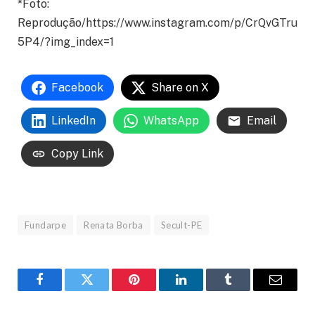
*Foto:
Reprodução/https://www.instagram.com/p/CrQvGTru
5P4/?img_index=1
Facebook
Share on X
LinkedIn
WhatsApp
Email
Copy Link
Fundarpe
Renata Borba
Secult-PE
Facebook
Twitter
Pinterest
LinkedIn
Tumblr
Email