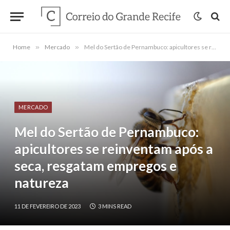
Home
»
Mercado
»
Mel do Sertão de Pernambuco: apicultores se reinventam após a seca, resgatam empregos e natureza
MERCADO
Mel do Sertão de Pernambuco:
apicultores se reinventam após a
seca, resgatam empregos e
natureza
11 DE FEVEREIRO DE 2023
3 MINS READ