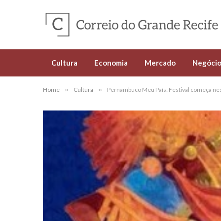
Cultura
Economia
Mercado
Negócio
Home
»
Cultura
»
Pernambuco Meu País: Festival começa ne