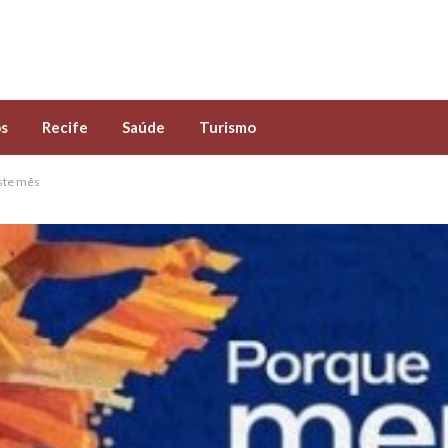
s
Recife
Saúde
Turismo
ste mês