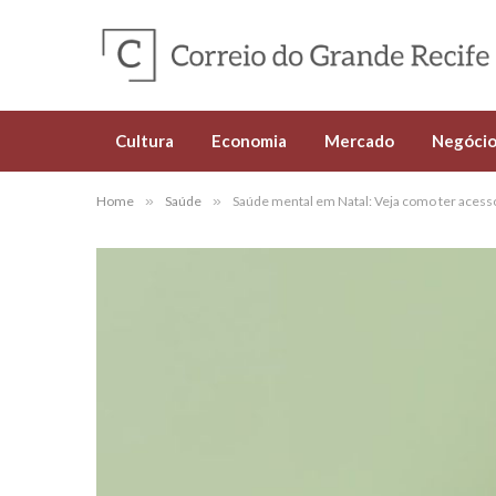
Cultura
Economia
Mercado
Negócio
Home
»
Saúde
»
Saúde mental em Natal: Veja como ter acesso