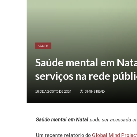
SAÚDE
Saúde mental em Natal
serviços na rede públi
18 DE AGOSTO DE 2024
3 MINS READ
Saúde mental em Natal
pode ser acessada e
Um recente relatório do
Global Mind Projec