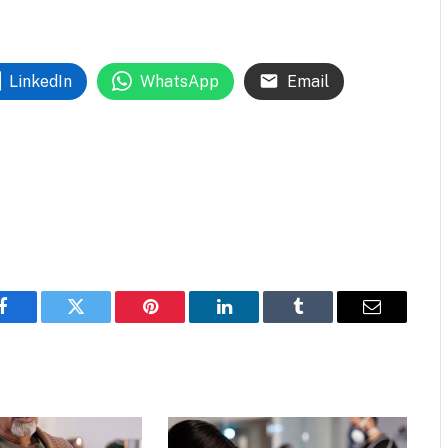
LinkedIn
WhatsApp
Email
Facebook
Twitter
Pinterest
LinkedIn
Tumblr
Email