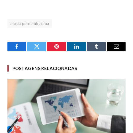
moda pernambucana
Facebook
Twitter
Pinterest
LinkedIn
Tumblr
Email
POSTAGENS RELACIONADAS