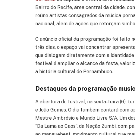
Bairro do Recife, área central da cidade, c
reúne artistas consagrados da música pern
nacional, além de ações que reforçam símbol
O anúncio oficial da programação foi feito 
três dias, o espaço vai concentrar apresen
que dialogam diretamente com a identidade
festival é ampliar o alcance da festa, valo
a história cultural de Pernambuco.
Destaques da programação music
A abertura do festival, na sexta-feira (6),
e João Gomes. O dia também contará com ap
Mestre Ambrósio e Mundo Livre S/A. Um do
“Da Lama ao Caos”, da Nação Zumbi, com par
ao manguebeat, movimento cultural que ma