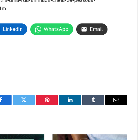
stra-uma-rua-animada-cheia-de-pessoas-
htm
LinkedIn
WhatsApp
Email
Facebook
Twitter
Pinterest
LinkedIn
Tumblr
Email