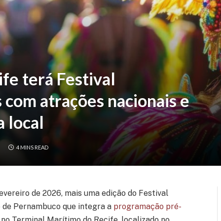
fe terá Festival
com atrações nacionais e
 local
4 MINS READ
 fevereiro de 2026, mais uma edição do Festival
o de Pernambuco que integra a
programação pré-
 no Terminal Marítimo do Recife, localizado no