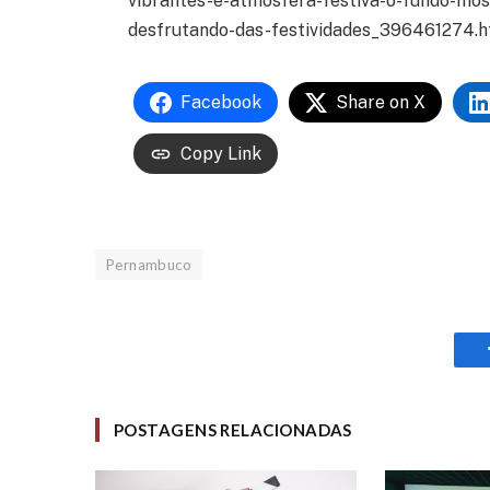
vibrantes-e-atmosfera-festiva-o-fundo-mo
desfrutando-das-festividades_396461274.
Facebook
Share on X
Copy Link
Pernambuco
POSTAGENS RELACIONADAS