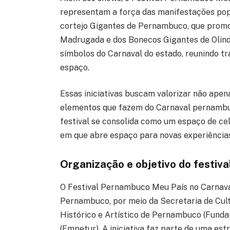
representam a força das manifestações po
cortejo Gigantes de Pernambuco, que promo
Madrugada e dos Bonecos Gigantes de Olinda
símbolos do Carnaval do estado, reunindo t
espaço.
Essas iniciativas buscam valorizar não ape
elementos que fazem do Carnaval pernambuc
festival se consolida como um espaço de c
em que abre espaço para novas experiências
Organização e objetivo do festiva
O Festival Pernambuco Meu País no Carnava
Pernambuco, por meio da Secretaria de Cult
Histórico e Artístico de Pernambuco (Fund
(Empetur). A iniciativa faz parte de uma est