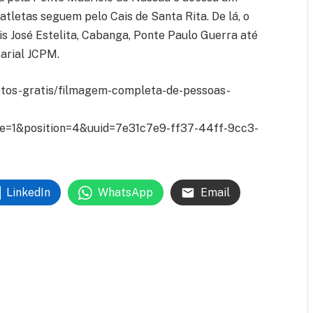
atletas seguem pelo Cais de Santa Rita. De lá, o
is José Estelita, Cabanga, Ponte Paulo Guerra até
arial JCPM.
fotos-gratis/filmagem-completa-de-pessoas-
e=1&position=4&uuid=7e31c7e9-ff37-44ff-9cc3-
LinkedIn
WhatsApp
Email