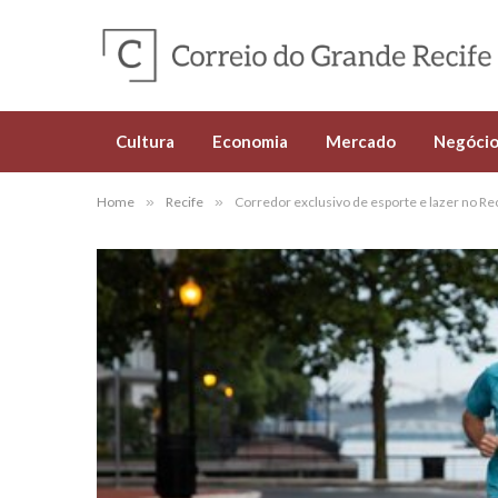
Cultura
Economia
Mercado
Negócio
Home
»
Recife
»
Corredor exclusivo de esporte e lazer no Rec