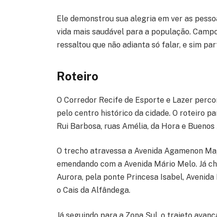
Ele demonstrou sua alegria em ver as pesso
vida mais saudável para a população. Campo
ressaltou que não adianta só falar, e sim par
Roteiro
O Corredor Recife de Esporte e Lazer perco
pelo centro histórico da cidade. O roteiro p
Rui Barbosa, ruas Amélia, da Hora e Buenos 
O trecho atravessa a Avenida Agamenon Mag
emendando com a Avenida Mário Melo. Já che
Aurora, pela ponte Princesa Isabel, Avenid
o Cais da Alfândega.
Já seguindo para a Zona Sul, o trajeto ava