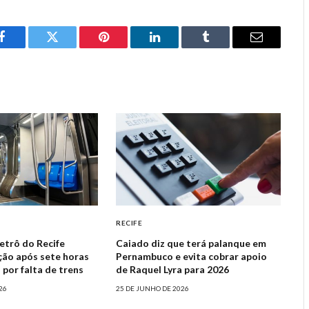
Facebook
Twitter
Pinterest
LinkedIn
Tumblr
Email
RECIFE
etrô do Recife
Caiado diz que terá palanque em
ão após sete horas
Pernambuco e evita cobrar apoio
 por falta de trens
de Raquel Lyra para 2026
26
25 DE JUNHO DE 2026