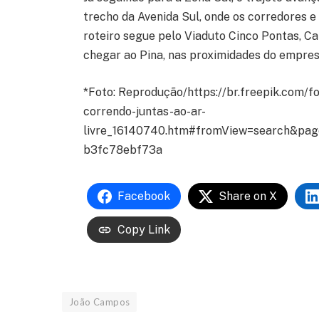
trecho da Avenida Sul, onde os corredores e 
roteiro segue pelo Viaduto Cinco Pontas, Ca
chegar ao Pina, nas proximidades do empres
*Foto: Reprodução/https://br.freepik.com/
correndo-juntas-ao-ar-
livre_16140740.htm#fromView=search&pag
b3fc78ebf73a
Facebook
Share on X
Copy Link
João Campos