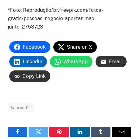
*Foto: Reprodução/br.freepik.com/fotos-
gratis/pessoas-negocio-apertar-mao-
junto_2753723
Facebook
Share on X
LinkedIn
WhatsApp
Email
Copy Link
Sebrae-PE
Facebook
Twitter
Pinterest
LinkedIn
Tumblr
Email