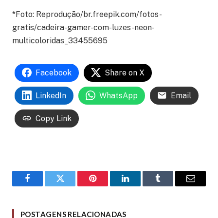
*Foto: Reprodução/br.freepik.com/fotos-
gratis/cadeira-gamer-com-luzes-neon-
multicoloridas_33455695
Facebook
Share on X
LinkedIn
WhatsApp
Email
Copy Link
Facebook
Twitter
Pinterest
LinkedIn
Tumblr
Email
POSTAGENS RELACIONADAS