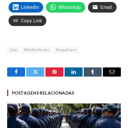
LinkedIn
WhatsApp
Email
Copy Link
Lula
Marília Arraes
Raquel Lyra
Facebook
Twitter
Pinterest
LinkedIn
Tumblr
Email
POSTAGENS RELACIONADAS