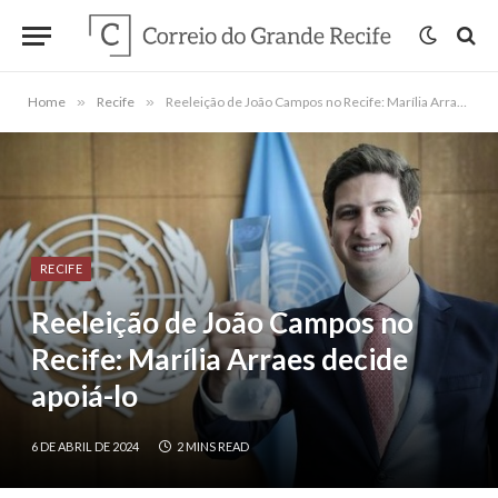
Home
»
Recife
»
Reeleição de João Campos no Recife: Marília Arraes decide apoiá-lo
RECIFE
Reeleição de João Campos no
Recife: Marília Arraes decide
apoiá-lo
6 DE ABRIL DE 2024
2 MINS READ