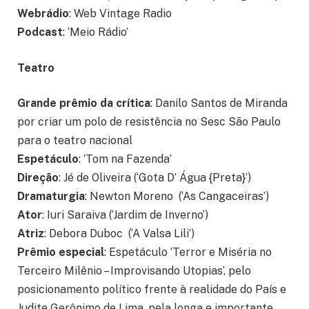
Webrádio
: Web Vintage Radio
Podcast
: ‘Meio Rádio’
Teatro
Grande prêmio da crítica
: Danilo Santos de Miranda
por criar um polo de resistência no Sesc São Paulo
para o teatro nacional
Espetáculo
: ‘Tom na Fazenda’
Direção
: Jé de Oliveira (‘Gota D’ Água {Preta}’)
Dramaturgia
: Newton Moreno (‘As Cangaceiras’)
Ator
: Iuri Saraiva (‘Jardim de Inverno’)
Atriz
: Debora Duboc (‘A Valsa Lili’)
Prêmio especial
: Espetáculo ‘Terror e Miséria no
Terceiro Milênio – Improvisando Utopias’, pelo
posicionamento político frente à realidade do País e
Judite Gerônimo de Lima, pela longa e importante