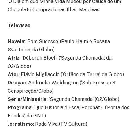
‘O Dia em que Minha Vida Mudou por Causa de um
Chocolate Comprado nas Ilhas Maldivas’
Televisão
Novela
: ‘Bom Sucesso’ (Paulo Halm e Rosana
Svartman, da Globo)
Atriz
: ‘Déborah Bloch’ (‘Segunda Chamada’, da
O2/Globo)
Ator
: Flávio Migliaccio (‘Órfãos da Terra’, da Globo)
Direção
: Andrucha Waddington (‘Sob Pressão 3’,
Conspiração/Globo)
Série/Minissérie
: ‘Segunda Chamada’ (O2/Globo)
Programa
: ‘Que História é Essa, Porchat?’ (‘Porta dos
Fundos’, da GNT)
Jornalismo
: Roda Viva (TV Cultura)