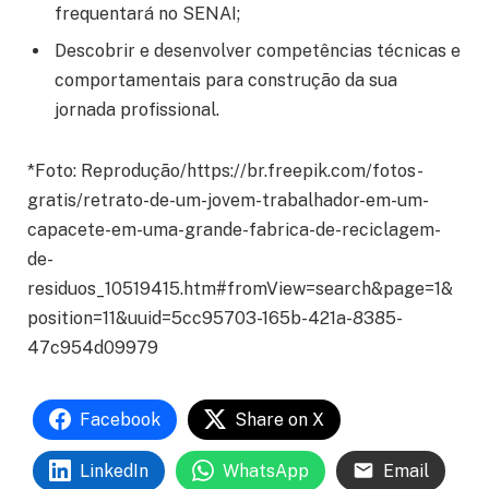
frequentará no SENAI;
Descobrir e desenvolver competências técnicas e
comportamentais para construção da sua
jornada profissional.
*Foto: Reprodução/https://br.freepik.com/fotos-
gratis/retrato-de-um-jovem-trabalhador-em-um-
capacete-em-uma-grande-fabrica-de-reciclagem-
de-
residuos_10519415.htm#fromView=search&page=1&
position=11&uuid=5cc95703-165b-421a-8385-
47c954d09979
Facebook
Share on X
LinkedIn
WhatsApp
Email