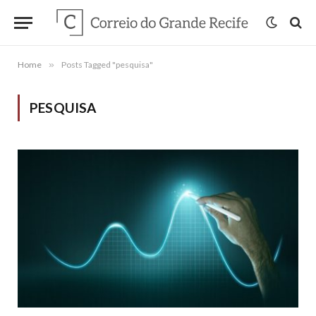
Home
»
Posts Tagged "pesquisa"
PESQUISA