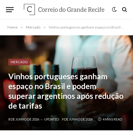
Home
»
Mercado
»
Vinhos portugueses ganham espaço no Brasil e podem superar argentinos após redução de tarifas
MERCADO
Vinhos portugueses ganham
espaço no Brasil e podem
superar argentinos após redução
de tarifas
8 DE JUNHO DE 2026
UPDATED:
9 DE JUNHO DE 2026
4 MINS READ