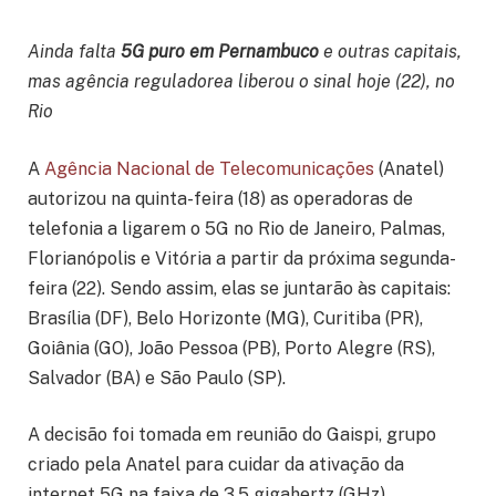
Ainda falta
5G puro em Pernambuco
e outras capitais,
mas agência reguladorea liberou o sinal hoje (22), no
Rio
A
Agência Nacional de Telecomunicações
(Anatel)
autorizou na quinta-feira (18) as operadoras de
telefonia a ligarem o 5G no Rio de Janeiro, Palmas,
Florianópolis e Vitória a partir da próxima segunda-
feira (22). Sendo assim, elas se juntarão às capitais:
Brasília (DF), Belo Horizonte (MG), Curitiba (PR),
Goiânia (GO), João Pessoa (PB), Porto Alegre (RS),
Salvador (BA) e São Paulo (SP).
A decisão foi tomada em reunião do Gaispi, grupo
criado pela Anatel para cuidar da ativação da
internet 5G na faixa de 3,5 gigahertz (GHz).