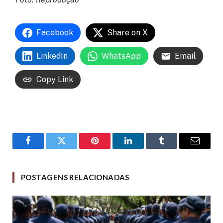
Facebook
Share on X
LinkedIn
WhatsApp
Email
Copy Link
Facebook
Twitter
Pinterest
LinkedIn
Tumblr
Email
POSTAGENS RELACIONADAS