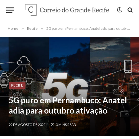
Home
»
Recife
»
5G puro em Pernambuco: Anatel adia para outubro ativação
RECIFE
5G puro em Pernambuco: Anatel
adia para outubro ativação
22 DE AGOSTO DE 2022
3 MINS READ